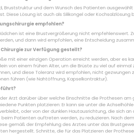
, Bruststruktur und dem Wunsch des Patienten ausgewählt wer
st. Diese Lösung ist auch als Silikongel oder Kochsalzlösung 
erungschirurgie empfohlen?
ädchen ist eine Brustvergrößerung nicht empfehlenswert. Zu
erden, und dann wird empfohlen, eine Entscheidung zusamme
g Chirurgie zur Verfügung gestellt?
 mit einer einzigen Operation erreicht werden, aber es kann 
lein von einem frühen Alter, um die Brüste zu viel auf einmal z
hnen, und diese Toleranz wird empfohlen, nicht gezwungen 
onen führen (wie Nahtöffnung, Kapselkontraktur).
eführt?
r Arzt darüber über welche Einschnitte die Prothesen am g
iedene Punkten platzieren: Er kann sie unter die Achselhöhle
h verbleibt, oder von der dunklen Hautausrichtung, die sich an d
ße beim Patienten auftreten werden, zu reduzieren. Nach d
these gemäß der Empfehlung des Arztes unter das Brustgew
ten hergestellt. Schnitte, die für das Platzieren der Prot