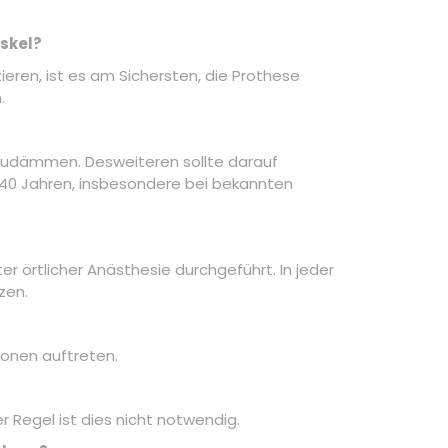
skel?
eren, ist es am Sichersten, die Prothese
.
nzudämmen. Desweiteren sollte darauf
r 40 Jahren, insbesondere bei bekannten
r örtlicher Anästhesie durchgeführt. In jeder
zen.
ionen auftreten.
 Regel ist dies nicht notwendig.