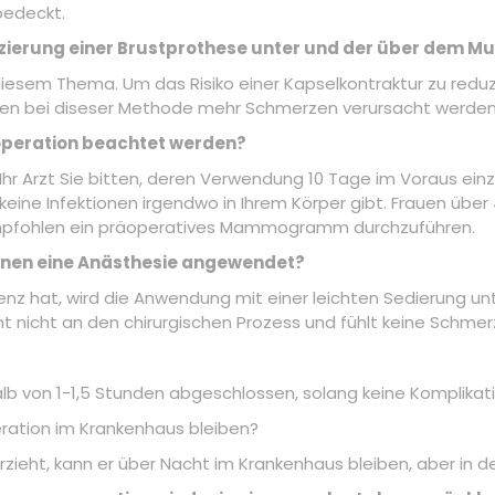
bedeckt.
tzierung einer Brustprothese unter und der über dem Mu
esem Thema. Um das Risiko einer Kapselkontraktur zu reduzi
nnen bei diseser Methode mehr Schmerzen verursacht werden
operation beachtet werden?
Ihr Arzt Sie bitten, deren Verwendung 10 Tage im Voraus ei
eine Infektionen irgendwo in Ihrem Körper gibt. Frauen übe
d empfohlen ein präoperatives Mammogramm durchzuführen.
onen eine Anästhesie angewendet?
z hat, wird die Anwendung mit einer leichten Sedierung unte
nt nicht an den chirurgischen Prozess und fühlt keine Schmer
lb von 1-1,5 Stunden abgeschlossen, solang keine Komplikat
eration im Krankenhaus bleiben?
ieht, kann er über Nacht im Krankenhaus bleiben, aber in der