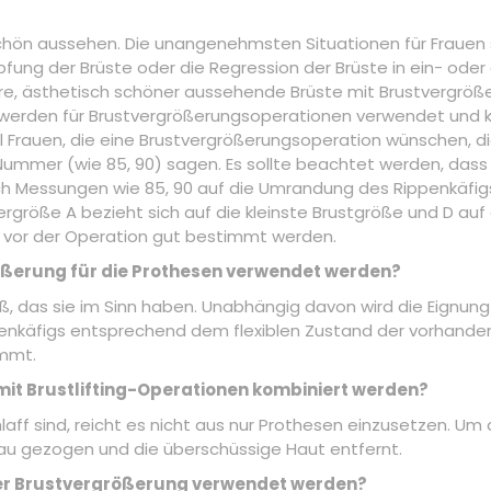
schön aussehen. Die unangenehmsten Situationen für Frauen
ng der Brüste oder die Regression der Brüste in ein- oder 
ere, ästhetisch schöner aussehende Brüste mit Brustvergrö
werden für Brustvergrößerungsoperationen verwendet und kö
 Frauen, die eine Brustvergrößerungsoperation wünschen, d
-Nummer (wie 85, 90) sagen. Es sollte beachtet werden, dass 
h Messungen wie 85, 90 auf die Umrandung des Rippenkäfigs.
ergröße A bezieht sich auf die kleinste Brustgröße und D auf
g vor der Operation gut bestimmt werden.
rößerung für die Prothesen verwendet werden?
ß, das sie im Sinn haben. Unabhängig davon wird die Eignung
enkäfigs entsprechend dem flexiblen Zustand der vorhand
mmt.
mit Brustlifting-Operationen kombiniert werden?
hlaff sind, reicht es nicht aus nur Prothesen einzusetzen. Um
au gezogen und die überschüssige Haut entfernt.
der Brustvergrößerung verwendet werden?