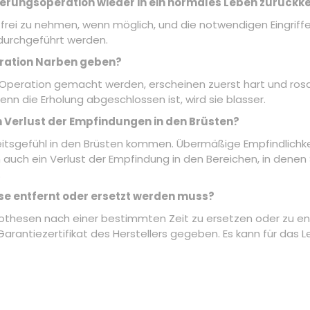
erungsoperation wieder in ein normales Leben zurückk
frei zu nehmen, wenn möglich, und die notwendigen Eingriff
durchgeführt werden.
ration Narben geben?
 Operation gemacht werden, erscheinen zuerst hart und ros
nn die Erholung abgeschlossen ist, wird sie blasser.
 Verlust der Empfindungen in den Brüsten?
tsgefühl in den Brüsten kommen. Übermäßige Empfindlichkei
n auch ein Verlust der Empfindung in den Bereichen, in dene
.
se entfernt oder ersetzt werden muss?
rothesen nach einer bestimmten Zeit zu ersetzen oder zu e
ntiezertifikat des Herstellers gegeben. Es kann für das L