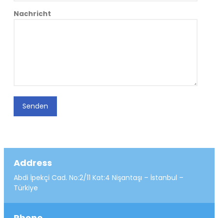
Nachricht
Senden
Address
Abdi İpekçi Cad. No:2/11 Kat:4 Nişantaşı – İstanbul –
Türkiye
Phone