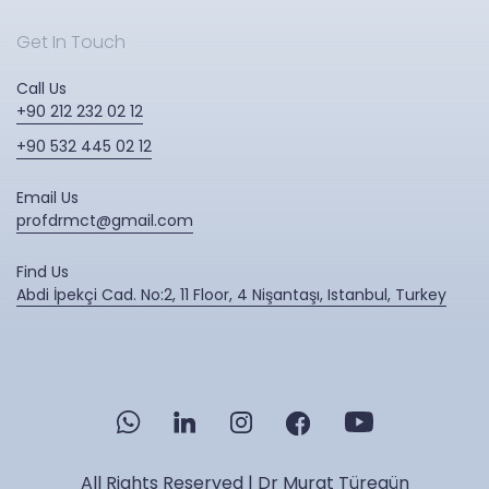
Get In Touch
Call Us
+90 212 232 02 12
+90 532 445 02 12
Email Us
profdrmct@gmail.com
Find Us
Abdi İpekçi Cad. No:2, 11 Floor, 4 Nişantaşı, Istanbul, Turkey
All Rights Reserved | Dr Murat Türegün