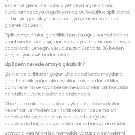
etkiler ve genellikle hiçbir diyet veya egzersiz onu
durduramaz veya engelleyemez. Bu bozukluk tipik olarak
bir bireyin gençlik yıllarında ortaya çıkar ve ardından
giderek kötüleşir.
Tipik semptomlar, genellikle hassas,ağrılı, normal beden
orantısından daha şişman ve kolayca morarmaya meyilli
bacaklardır. Örneğin, vücudunuzun üst yarısı 36 beden
iken, alt yarısı 46 beden olabilir.
Lipödem nerede ortaya çıkabilir?
Şişlikler ve birikintiler çoğunlukla bacaklarda meydana
gelir: hastalık çoğunlukla uylukları kalçalardan etkiler;
daha ilerlemişse ayak bileklerine kadar olan alt bacaklar
da etkilenir. Ayrıca kollar da etkilenebilir.
Obezitenin aksine bacakları, uylukları ve bazen kolları
hedef alır. Lenfödemden farklı olarak, lipedema alt
bacaklarda (ayaklar ve ayak bilekleri) değil üst
bacaklarda başlar ve genellikle her iki bacağı da etkiler.
Zamanla yağ hücreleri, normalde vücut sıvı seviyelerini