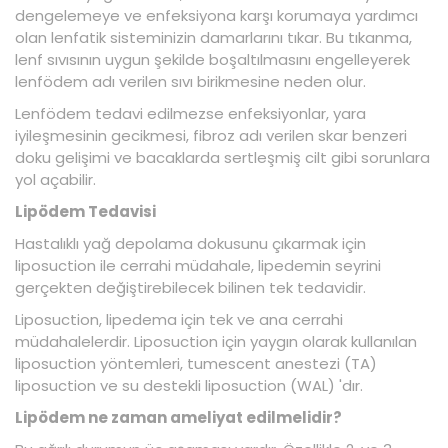
dengelemeye ve enfeksiyona karşı korumaya yardımcı
olan lenfatik sisteminizin damarlarını tıkar. Bu tıkanma,
lenf sıvısının uygun şekilde boşaltılmasını engelleyerek
lenfödem adı verilen sıvı birikmesine neden olur.
Lenfödem tedavi edilmezse enfeksiyonlar, yara
iyileşmesinin gecikmesi, fibroz adı verilen skar benzeri
doku gelişimi ve bacaklarda sertleşmiş cilt gibi sorunlara
yol açabilir.
Lipödem Tedavisi
Hastalıklı yağ depolama dokusunu çıkarmak için
liposuction ile cerrahi müdahale, lipedemin seyrini
gerçekten değiştirebilecek bilinen tek tedavidir.
Liposuction, lipedema için tek ve ana cerrahi
müdahalelerdir. Liposuction için yaygın olarak kullanılan
liposuction yöntemleri, tumescent anestezi (TA)
liposuction ve su destekli liposuction (WAL) 'dır.
Lipödem ne zaman ameliyat edilmelidir?