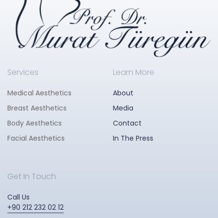
Services
Learn More
Medical Aesthetics
About
Breast Aesthetics
Media
Body Aesthetics
Contact
Facial Aesthetics
In The Press
Get In Touch
Call Us
+90 212 232 02 12