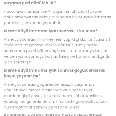
yaşama geri dönülebilir?
Hastalara mümkün ise 4-5 gün izin almaları tavsiye
edilir, ameliyattan birkaç gün sonra dik oturarak/durarak
gereken işlemler de yapılabilir.
Meme büyütme ameliyatı sonrası iz kalır mı?
Ameliyat sonrası minik kesilerin yapıldığı skarlar (yara izi)
önce sert ve pembe renkte görünür. Birkaç hafta
sonrasında pembelik yavaş yavaş renk atmaya başlar
ve deri yumuşamaya başlar. İyileşme tamamlandığında
iyice soluklaşır.
Meme büyütme ameliyat sonrası göğüslerde his
kaybı yaşanır mı?
Ameliyat sonrası göğüslerde hissizlik yaşanması
görülebiliyor. Meme başlarında aşırı hassasiyet
olabileceği gibi uyuşukluk hissi de oluşabilir. Kesilerin
yapıldığı bölgelerde de sınırlı his kaybı görülebilir, ancak
bu semptonlar zaman içeresinde iyileşir.
Kullanılan protezi çıkartmak ya da değiştirmek