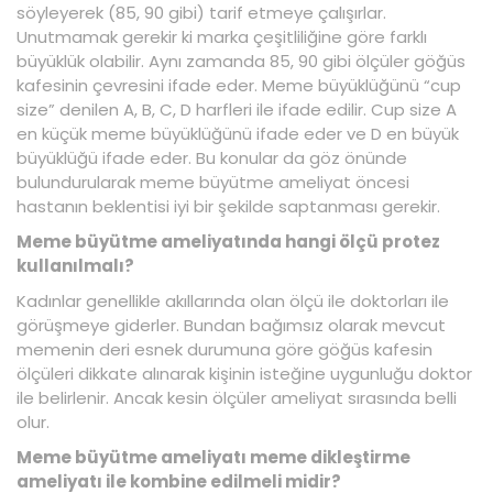
söyleyerek (85, 90 gibi) tarif etmeye çalışırlar.
Unutmamak gerekir ki marka çeşitliliğine göre farklı
büyüklük olabilir. Aynı zamanda 85, 90 gibi ölçüler göğüs
kafesinin çevresini ifade eder. Meme büyüklüğünü “cup
size” denilen A, B, C, D harfleri ile ifade edilir. Cup size A
en küçük meme büyüklüğünü ifade eder ve D en büyük
büyüklüğü ifade eder. Bu konular da göz önünde
bulundurularak meme büyütme ameliyat öncesi
hastanın beklentisi iyi bir şekilde saptanması gerekir.
Meme büyütme ameliyatında hangi ölçü protez
kullanılmalı?
Kadınlar genellikle akıllarında olan ölçü ile doktorları ile
görüşmeye giderler. Bundan bağımsız olarak mevcut
memenin deri esnek durumuna göre göğüs kafesin
ölçüleri dikkate alınarak kişinin isteğine uygunluğu doktor
ile belirlenir. Ancak kesin ölçüler ameliyat sırasında belli
olur.
Meme büyütme ameliyatı meme dikleştirme
ameliyatı ile kombine edilmeli midir?