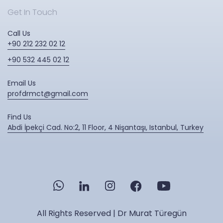
Get In Touch
Call Us
+90 212 232 02 12
+90 532 445 02 12
Email Us
profdrmct@gmail.com
Find Us
Abdi İpekçi Cad. No:2, 11 Floor, 4 Nişantaşı, Istanbul, Turkey
All Rights Reserved | Dr Murat Türegün