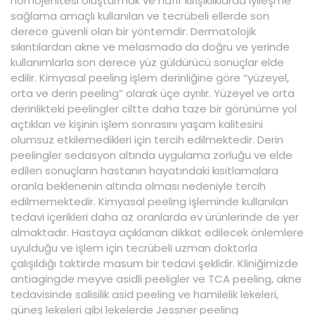
homojenitesi oluşturmak ve hafif kırışıklıklarda iyileşme
sağlama amaçlı kullanılan ve tecrübeli ellerde son
derece güvenli olan bir yöntemdir. Dermatolojik
sıkıntılardan akne ve melasmada da doğru ve yerinde
kullanımlarla son derece yüz güldürücü sonuçlar elde
edilir. Kimyasal peeling işlem derinliğine göre “yüzeyel,
orta ve derin peeling” olarak üçe ayrılır. Yüzeyel ve orta
derinlikteki peelingler ciltte daha taze bir görünüme yol
açtıkları ve kişinin işlem sonrasını yaşam kalitesini
olumsuz etkilemedikleri için tercih edilmektedir. Derin
peelingler sedasyon altında uygulama zorluğu ve elde
edilen sonuçların hastanın hayatındaki kısıtlamalara
oranla beklenenin altında olması nedeniyle tercih
edilmemektedir. Kimyasal peeling işleminde kullanılan
tedavi içerikleri daha az oranlarda ev ürünlerinde de yer
almaktadır. Hastaya açıklanan dikkat edilecek önlemlere
uyulduğu ve işlem için tecrübeli uzman doktorla
çalışıldığı taktirde masum bir tedavi şeklidir. Kliniğimizde
antiagingde meyve asidli peeligler ve TCA peeling, akne
tedavisinde salisilik asid peeling ve hamilelik lekeleri,
güneş lekeleri gibi lekelerde Jessner peeling