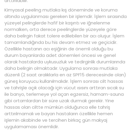
arttırılabilir.
Kimyasal peeling mutlaka kış döneminde ve koruma
altında uygulanması gereken bir işlemdir. İşlem sırasında
yüzeyel pelinglerde hafif bir kaşıntı ve iğnelenme
normalken, orta derece peelinglerde yüzeyele göre
daha belirgin fakat tolere edilebilen bir acı oluşur. İşlem
tamamlandığında bu his devam etmez ve geçicidir.
Özellikle hastanın acı eşiğinin de önemli olduğu bu
durum bayanlarda adet dönemleri öncesi ve genel
olarak hastalarda uykusuzluk ve tedirginlik durumlarında
daha belirgin olmaktadır. Uygulama sonrası mutlaka
düzenli (2 saat aralıklarla en az SPF15 derecesinde olan)
güneş koruyucu kullanılmalıdır. İşlem sonrası cilt hassas
ve tahrişle açık olacağı için vücut ısısını arttıran sıcak su
ile banyo, terlemeye yol açan egzersiz, hamam-sauna
gibi ortamlardan bir süre uzak durmak gerekir. Yine
hassas olan ciltte mümkün olduğunca elle tahriş
arttırılmamalı ve bayan hastaların özellikle hemen
işlemin akabinde ve tercihen birkaç gün makyaj
uygulamaması önemlidir.