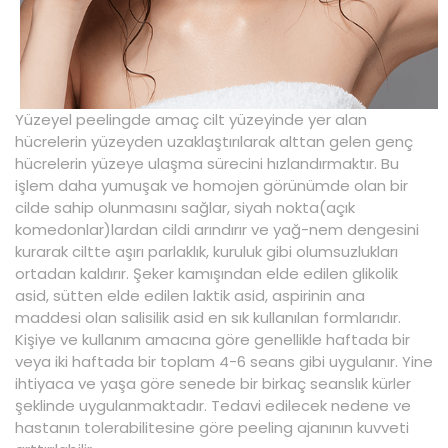
Yüzeyel peelingde amaç cilt yüzeyinde yer alan
hücrelerin yüzeyden uzaklaştırılarak alttan gelen genç
hücrelerin yüzeye ulaşma sürecini hızlandırmaktır. Bu
işlem daha yumuşak ve homojen görünümde olan bir
cilde sahip olunmasını sağlar, siyah nokta(açık
komedonlar)lardan cildi arındırır ve yağ-nem dengesini
kurarak ciltte aşırı parlaklık, kuruluk gibi olumsuzlukları
ortadan kaldırır. Şeker kamışından elde edilen glikolik
asid, sütten elde edilen laktik asid, aspirinin ana
maddesi olan salisilik asid en sık kullanılan formlarıdır.
Kişiye ve kullanım amacına göre genellikle haftada bir
veya iki haftada bir toplam 4-6 seans gibi uygulanır. Yine
ihtiyaca ve yaşa göre senede bir birkaç seanslık kürler
şeklinde uygulanmaktadır. Tedavi edilecek nedene ve
hastanın tolerabilitesine göre peeling ajanının kuvveti