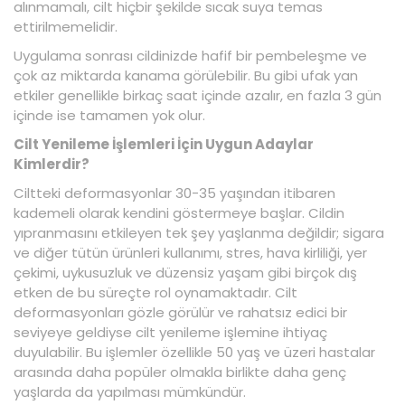
alınmamalı, cilt hiçbir şekilde sıcak suya temas
ettirilmemelidir.
Uygulama sonrası cildinizde hafif bir pembeleşme ve
çok az miktarda kanama görülebilir. Bu gibi ufak yan
etkiler genellikle birkaç saat içinde azalır, en fazla 3 gün
içinde ise tamamen yok olur.
Cilt Yenileme İşlemleri İçin Uygun Adaylar
Kimlerdir?
Ciltteki deformasyonlar 30-35 yaşından itibaren
kademeli olarak kendini göstermeye başlar. Cildin
yıpranmasını etkileyen tek şey yaşlanma değildir; sigara
ve diğer tütün ürünleri kullanımı, stres, hava kirliliği, yer
çekimi, uykusuzluk ve düzensiz yaşam gibi birçok dış
etken de bu süreçte rol oynamaktadır. Cilt
deformasyonları gözle görülür ve rahatsız edici bir
seviyeye geldiyse cilt yenileme işlemine ihtiyaç
duyulabilir. Bu işlemler özellikle 50 yaş ve üzeri hastalar
arasında daha popüler olmakla birlikte daha genç
yaşlarda da yapılması mümkündür.