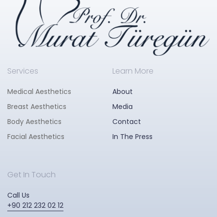
Services
Learn More
Medical Aesthetics
About
Breast Aesthetics
Media
Body Aesthetics
Contact
Facial Aesthetics
In The Press
Get In Touch
Call Us
+90 212 232 02 12